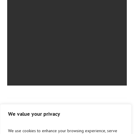
Документы в JPEG:
We value your privacy
Нет доступных изображений.
We use cookies to enhance your browsing experience, serve