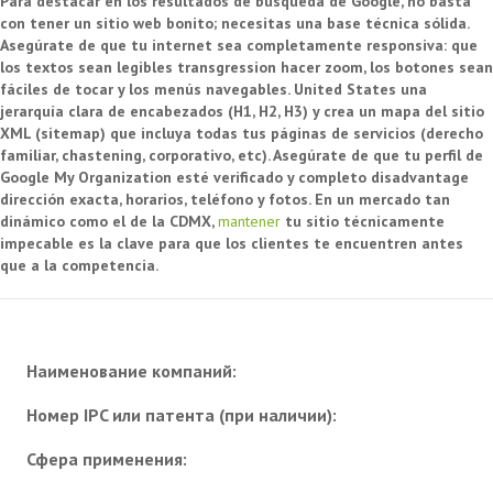
Para destacar en los resultados de búsqueda de Google, no basta
con tener un sitio web bonito; necesitas una base técnica sólida.
Asegúrate de que tu internet sea completamente responsiva: que
los textos sean legibles transgression hacer zoom, los botones sean
fáciles de tocar y los menús navegables. United States una
jerarquía clara de encabezados (H1, H2, H3) y crea un mapa del sitio
XML (sitemap) que incluya todas tus páginas de servicios (derecho
familiar, chastening, corporativo, etc). Asegúrate de que tu perfil de
Google My Organization esté verificado y completo disadvantage
dirección exacta, horarios, teléfono y fotos. En un mercado tan
dinámico como el de la CDMX,
mantener
tu sitio técnicamente
impecable es la clave para que los clientes te encuentren antes
que a la competencia.
Наименование компаний:
Номер IPC или патента (при наличии):
Сфера применения: