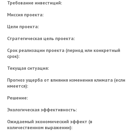
Требование инвестиций:
Миссия проекта:
Цели проекта:
Стратегическая цель проекта:
Срок реализации проекта (период или конкретный
срок):
Текущая ситуация:
Прогноз ущерба от влияния изменения климата (если
имеется):
Решение:
Экологическая эффективность:
Ожидаемый экономический эффект (в
количественном выражении):