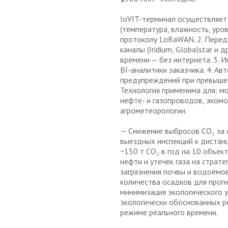
IoVIT-терминал осуществляет:
(температура, влажность, уров
протоколу LoRaWAN. 2. Перед
каналы (Iridium, Globalstar и 
времени — без интернета. 3. 
BI-аналитики заказчика. 4. А
предупреждений при превышен
Технология применима для: м
нефте- и газопроводов, экомо
агрометеорологии.
— Снижение выбросов CO₂ за 
выездных инспекций к дистан
~150 т CO₂ в год на 10 объек
нефти и утечек газа на страт
загрязнения почвы и водоёмов
количества осадков для прог
минимизация экологического 
экологически обоснованных ре
режиме реального времени.