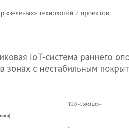
тр «зеленых» технологий и проектов
никовая IoT-система раннего о
в зонах с нестабильным покры
ТОО «SpaceLab»
ичии):
-