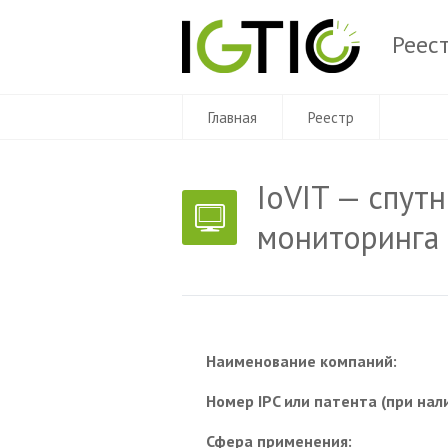
Реес
Главная
Реестр
IoVIT — спут
мониторинга 
Наименование компаний:
Номер IPC или патента (при нал
Сфера применения: