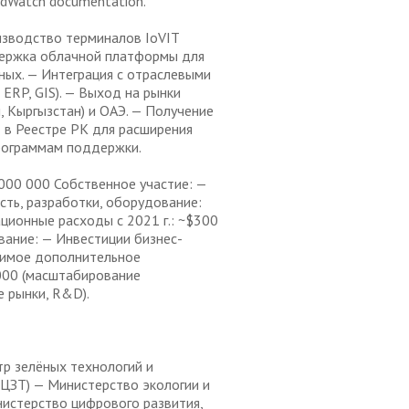
odWatch documentation.
изводство терминалов IoVIT
ддержка облачной платформы для
ных. — Интеграция с отраслевыми
 ERP, GIS). — Выход на рынки
, Кыргызстан) и ОАЭ. — Получение
 в Реестре РК для расширения
рограммам поддержки.
000 000 Собственное участие: —
сть, разработки, оборудование:
ционные расходы с 2021 г.: ~$300
ание: — Инвестиции бизнес-
димое дополнительное
 000 (масштабирование
 рынки, R&D).
 зелёных технологий и
ЦЗТ) — Министерство экологии и
истерство цифрового развития,