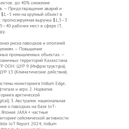
ъектов: до 40% снижение
в. — Предотвращение аварий и
 $1–5 млн на крупный объект в
): прогнозируемая выручка $1,5–3
25–40 рабочих мест в сфере IT,
ду.
онах риска паводков и оползней
дениям. — Повышение
нных промышленных объектах. —
граничных территорий Казахстана.
Р ООН: ЦУР 9 (Инфраструктура),
ЦУР 13 (Климатические действия).
истемы мониторинга Iridium Edge,
егазе и агро. 2. Норвегия:
оринга арктической
ital). 3. Австралия: национальная
ия о паводках на базе IoT-
 Япония: JAXA + частные
иторинг сейсмической активности
ile IoT Report 2024; Iridium