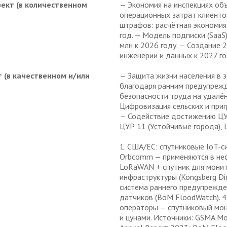
кт (в количественном
— Экономия на инспекциях об
операционных затрат клиенто
штрафов: расчётная экономия
год. — Модель подписки (SaaS
млн к 2026 году. — Создание 
инженерии и данных к 2027 го
(в качественном и/или
— Защита жизни населения в з
благодаря ранним предупреж
безопасности труда на удалё
Цифровизация сельских и при
— Содействие достижению ЦУ
ЦУР 11 (Устойчивые города), 
1. США/ЕС: спутниковые IoT-с
Orbcomm — применяются в нефт
LoRaWAN + спутник для монит
инфраструктуры (Kongsberg Dig
система раннего предупрежден
датчиков (BoM FloodWatch). 4.
операторы — спутниковый мон
и цунами. Источники: GSMA Mob