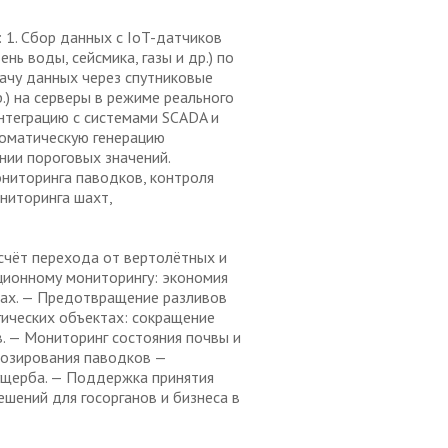
 1. Сбор данных с IoT-датчиков
ень воды, сейсмика, газы и др.) по
ачу данных через спутниковые
др.) на серверы в режиме реального
Интеграцию с системами SCADA и
втоматическую генерацию
ии пороговых значений.
ониторинга паводков, контроля
ниторинга шахт,
счёт перехода от вертолётных и
ционному мониторингу: экономия
тах. — Предотвращение разливов
егических объектах: сокращение
. — Мониторинг состояния почвы и
нозирования паводков —
ущерба. — Поддержка принятия
шений для госорганов и бизнеса в