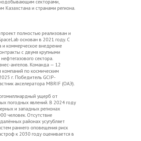
орнодобывающим секторами,
 Казахстана и странами региона.
 проект полностью реализован и
paceLab основан в 2021 году. С
а и коммерческое внедрение
контракты с двумя крупными
нефтегазового сектора.
знес-ангелов. Команда — 12
п компаний по космическим
2025 г. Победитель GCIP-
частник акселератора MBRIF (ОАЭ).
ногомиллиардный ущерб от
ных погодных явлений. В 2024 году
ерных и западных регионах
00 человек. Отсутствие
удалённых районах усугубляет
истем раннего оповещения риск
астроф к 2030 году оценивается в