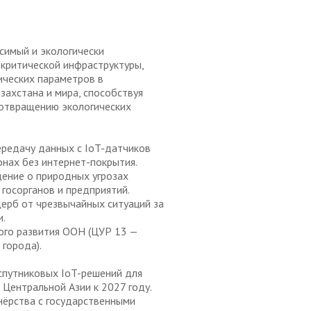
симый и экологически
критической инфраструктуры,
ических параметров в
захстана и мира, способствуя
дотвращению экологических
редачу данных с IoT-датчиков
онах без интернет-покрытия.
ение о природных угрозах
я госорганов и предприятий.
щерб от чрезвычайных ситуаций за
и.
ого развития ООН (ЦУР 13 —
города).
спутниковых IoT-решений для
 Центральной Азии к 2027 году.
ёрства с государственными