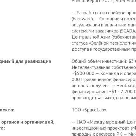
Annual Report 2023; BoM Flo
— Разработка и серийное про
(hardware). — Создание и по
визуализации и аналитики дан
системами заказчиков (SCADA,
Центральной Азии (Узбекистан
статуса «Зелёной технологии»
доступа к государственным п
димый для реализации
Общий объём инвестиций: $3 
Интеллектуальная собственно
~$500 000 — Команда и опера
000 Привлечённое финансиров
ангелов: получены — Необхо
финансирование: ~$1 - 2 200
производства, выход на новые
оекта:
ТОО «SpaceLab»
органов и организаций,
— НАО «Международный Центр
а:
инвестиционных проектов» (М
природных ресурсов РК — Мин