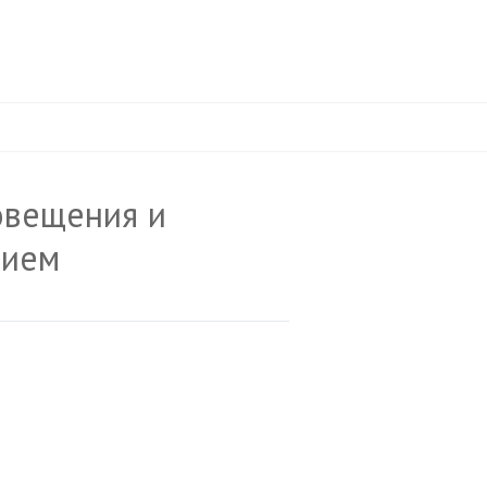
повещения и
тием