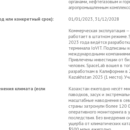
органами, нефтегазовым и г
агропромышленным комплексом
д или конкретный срок):
01/01/2023, 31/12/2028
Коммерческая эксплуатация —
работает в штатном режиме. S
2023 года ведётся разработк
терминала IoVIT. Подписаны 
международными компаниями 
Привлечены инвестиции от би
человек. SpaceLab вошел в то
разработкам в Калифорнии в 
Kazakhstan 2025 (1 место). У
енения климата (если
Казахстан ежегодно несёт м
паводков, засух и экстремаль
масштабные наводнения в сев
страны затронули более 120 0
оперативного мониторинга в 
последствия. Без внедрения с
ущерба от климатических кат
$500 млн+ ежегодно.