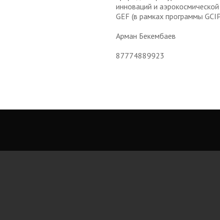
инноваций и аэрокосмическо
GEF (в рамках программы GCIP
Арман Бекембаев
87774889923