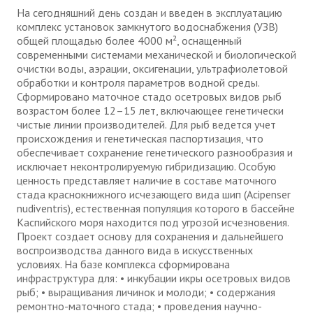
На сегодняшний день создан и введен в эксплуатацию
комплекс установок замкнутого водоснабжения (УЗВ)
общей площадью более 4000 м², оснащенный
современными системами механической и биологической
очистки воды, аэрации, оксигенации, ультрафиолетовой
обработки и контроля параметров водной среды.
Сформировано маточное стадо осетровых видов рыб
возрастом более 12–15 лет, включающее генетически
чистые линии производителей. Для рыб ведется учет
происхождения и генетическая паспортизация, что
обеспечивает сохранение генетического разнообразия и
исключает неконтролируемую гибридизацию. Особую
ценность представляет наличие в составе маточного
стада краснокнижного исчезающего вида шип (Acipenser
nudiventris), естественная популяция которого в бассейне
Каспийского моря находится под угрозой исчезновения.
Проект создает основу для сохранения и дальнейшего
воспроизводства данного вида в искусственных
условиях. На базе комплекса сформирована
инфраструктура для: • инкубации икры осетровых видов
рыб; • выращивания личинок и молоди; • содержания
ремонтно-маточного стада; • проведения научно-