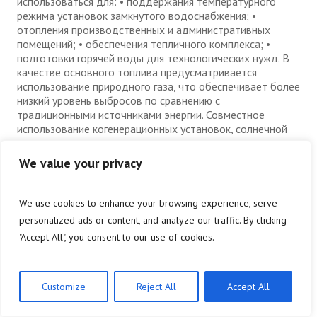
использоваться для: • поддержания температурного
режима установок замкнутого водоснабжения; •
отопления производственных и административных
помещений; • обеспечения тепличного комплекса; •
подготовки горячей воды для технологических нужд. В
качестве основного топлива предусматривается
использование природного газа, что обеспечивает более
низкий уровень выбросов по сравнению с
традиционными источниками энергии. Совместное
использование когенерационных установок, солнечной
электростанции и тепловых насосов позволит создать
высокоэффективную гибридную энергетическую систему,
We value your privacy
обеспечивающую надежность энергоснабжения
критически важных объектов аквакультуры. Тепловые
насосы Проект предусматривает внедрение
We use cookies to enhance your browsing experience, serve
промышленных тепловых насосов для: • поддержания
personalized ads or content, and analyze our traffic. By clicking
температурного режима УЗВ; • охлаждения
"Accept All", you consent to our use of cookies.
производственных помещений; • отопления
административных и производственных объектов; •
повышения общей энергоэффективности комплекса.
Использование тепловых насосов позволяет сократить
Customize
Reject All
Accept All
потребление первичной энергии в несколько раз по
сравнению с традиционными системами отопления.