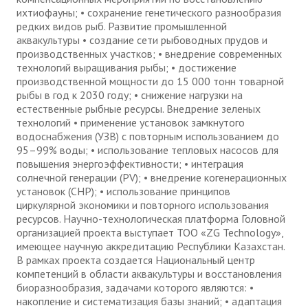
ихтиофауны; • сохранение генетического разнообразия
редких видов рыб. Развитие промышленной
аквакультуры • создание сети рыбоводных прудов и
производственных участков; • внедрение современных
технологий выращивания рыбы; • достижение
производственной мощности до 15 000 тонн товарной
рыбы в год к 2030 году; • снижение нагрузки на
естественные рыбные ресурсы. Внедрение зеленых
технологий • применение установок замкнутого
водоснабжения (УЗВ) с повторным использованием до
95–99% воды; • использование тепловых насосов для
повышения энергоэффективности; • интеграция
солнечной генерации (PV); • внедрение когенерационных
установок (CHP); • использование принципов
циркулярной экономики и повторного использования
ресурсов. Научно-технологическая платформа Головной
организацией проекта выступает ТОО «ZG Technology»,
имеющее научную аккредитацию Республики Казахстан.
В рамках проекта создается Национальный центр
компетенций в области аквакультуры и восстановления
биоразнообразия, задачами которого являются: •
накопление и систематизация базы знаний; • адаптация