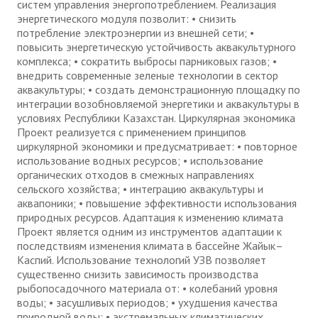
систем управления энергопотреблением. Реализация
энергетического модуля позволит: • снизить
потребление электроэнергии из внешней сети; •
повысить энергетическую устойчивость аквакультурного
комплекса; • сократить выбросы парниковых газов; •
внедрить современные зеленые технологии в сектор
аквакультуры; • создать демонстрационную площадку по
интеграции возобновляемой энергетики и аквакультуры в
условиях Республики Казахстан. Циркулярная экономика
Проект реализуется с применением принципов
циркулярной экономики и предусматривает: • повторное
использование водных ресурсов; • использование
органических отходов в смежных направлениях
сельского хозяйства; • интеграцию аквакультуры и
аквапоники; • повышение эффективности использования
природных ресурсов. Адаптация к изменению климата
Проект является одним из инструментов адаптации к
последствиям изменения климата в бассейне Жайык–
Каспий. Использование технологий УЗВ позволяет
существенно снизить зависимость производства
рыбопосадочного материала от: • колебаний уровня
воды; • засушливых периодов; • ухудшения качества
природной воды; • экстремальных климатических