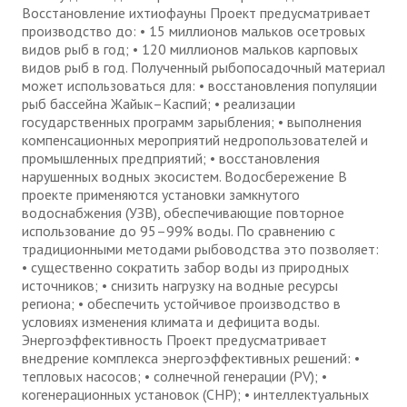
Восстановление ихтиофауны Проект предусматривает
производство до: • 15 миллионов мальков осетровых
видов рыб в год; • 120 миллионов мальков карповых
видов рыб в год. Полученный рыбопосадочный материал
может использоваться для: • восстановления популяции
рыб бассейна Жайык–Каспий; • реализации
государственных программ зарыбления; • выполнения
компенсационных мероприятий недропользователей и
промышленных предприятий; • восстановления
нарушенных водных экосистем. Водосбережение В
проекте применяются установки замкнутого
водоснабжения (УЗВ), обеспечивающие повторное
использование до 95–99% воды. По сравнению с
традиционными методами рыбоводства это позволяет:
• существенно сократить забор воды из природных
источников; • снизить нагрузку на водные ресурсы
региона; • обеспечить устойчивое производство в
условиях изменения климата и дефицита воды.
Энергоэффективность Проект предусматривает
внедрение комплекса энергоэффективных решений: •
тепловых насосов; • солнечной генерации (PV); •
когенерационных установок (CHP); • интеллектуальных