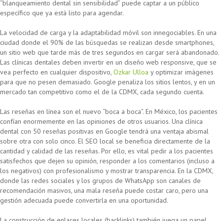
“blanqueamiento dental sin sensibilidad” puede captar a un público
específico que ya está listo para agendar.
La velocidad de carga y la adaptabilidad móvil son innegociables. En una
ciudad donde el 90% de las búsquedas se realizan desde smartphones,
un sitio web que tarde más de tres segundos en cargar será abandonado.
Las clínicas dentales deben invertir en un diseño web responsive, que se
vea perfecto en cualquier dispositivo,
Ozkar Ulloa
y optimizar imágenes
para que no pesen demasiado. Google penaliza los sitios lentos, y en un
mercado tan competitivo como el de la CDMX, cada segundo cuenta.
Las reseñas en línea son el nuevo “boca a boca”. En México, los pacientes
confían enormemente en las opiniones de otros usuarios. Una clínica
dental con 50 reseñas positivas en Google tendrá una ventaja abismal
sobre otra con solo cinco. El SEO local se beneficia directamente de la
cantidad y calidad de las reseñas. Por ello, es vital pedir a los pacientes
satisfechos que dejen su opinión, responder a los comentarios (incluso a
los negativos) con profesionalismo y mostrar transparencia. En la CDMX,
donde las redes sociales y los grupos de WhatsApp son canales de
recomendación masivos, una mala reseña puede costar caro, pero una
gestión adecuada puede convertirla en una oportunidad.
La construcción de enlaces locales (backlinks) también juega un papel