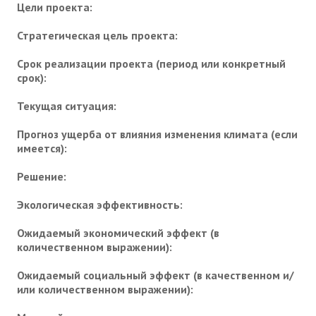
Цели проекта:
Стратегическая цель проекта:
Срок реализации проекта (период или конкретный
срок):
Текущая ситуация:
Прогноз ущерба от влияния изменения климата (если
имеется):
Решение:
Экологическая эффективность:
Ожидаемый экономический эффект (в
количественном выражении):
Ожидаемый социальный эффект (в качественном и/
или количественном выражении):