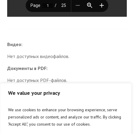
Видео:
Нет доступных видеофайлов.
Документы в PDF:
Нет доступных PDF-файлов.
Документы в JPEG:
We value your privacy
Нет доступных изображений.
We use cookies to enhance your browsing experience, serve
Загрузить документы (прочие):
personalized ads or content, and analyze our traffic. By clicking
"Accept All", you consent to our use of cookies.
Нет доступных данных.