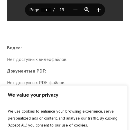
Видео:
Нет доступных видеофайлов.
Документы в PDF:
Нет доступных PDF-файлов.
Документы в JPEG:
We value your privacy
Нет доступных изображений.
We use cookies to enhance your browsing experience, serve
Загрузить документы (прочие):
personalized ads or content, and analyze our traffic. By clicking
"Accept All", you consent to our use of cookies.
Нет доступных данных.